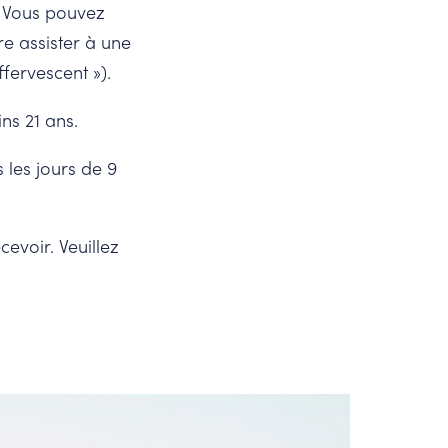
. Vous pouvez
re assister à une
ffervescent »).
ins 21 ans.
 les jours de 9
evoir. Veuillez