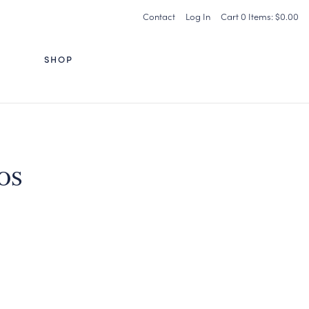
Contact
Log In
Cart
0
Items:
$0.00
G
SHOP
os